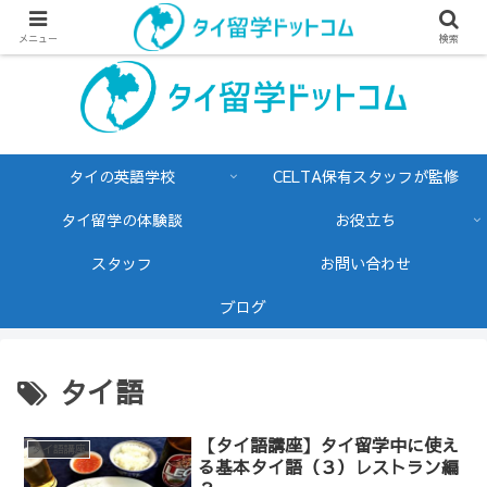
メニュー
検索
タイの英語学校
CELTA保有スタッフが監修
タイ留学の体験談
お役立ち
スタッフ
お問い合わせ
ブログ
タイ語
【タイ語講座】タイ留学中に使え
タイ語講座
る基本タイ語（３）レストラン編