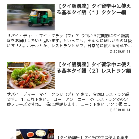
【タイ語講座】タイ留学中に使え
タイ語講座
る基本タイ語（１）タクシー編
サバイ・ディー・マイ・クラッ（プ）？ 今回から定期的にタイ語講
座をお届けしたいと思います。といっても、そんなに難しいものは扱
いません。ホテルとか、レストランとかで、日常的に使える簡単で便
利なフレーズをご紹介します。タイの現地の...
2019.04.13
【タイ語講座】タイ留学中に使え
タイ語講座
る基本タイ語（２）レストラン編
サバイ・ディー・マイ・クラッ（プ）？ さて、今回はレストラン編
です。 １. これ下さい。 コー・アン・ニー・K? レストランでの定
番フレーズですね。下記に解説します。 コー：下さい アン：個 ニ
ー：こ...
2019.04.14
【タイ語講座】タイ留学中に使える基本