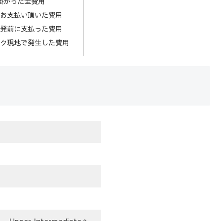
掛かった全費用
校にお支払い頂いた費用
本出発前に支払った費用
ンコク現地で発生した費用
Upper Intermediateへ