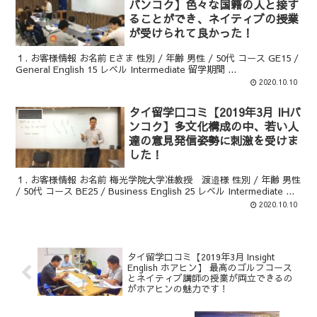
バンコク】色々な国籍の人と接す
ることができ、ネイティブの授業
が受けられて良かった！
１. お客様情報 お名前 Eさま 性別 / 年齢 男性 / 50代 コース GE15 /
General English 15 レベル Intermediate 留学期間 ...
2020.10.10
タイ留学口コミ【2019年3月 IHバ
口コミ
ンコク】多文化構成の中、若い人
達の意見発信姿勢に刺激を受けま
した！
１. お客様情報 お名前 梅光学院大学准教授 渡邉様 性別 / 年齢 男性
/ 50代 コース BE25 / Business English 25 レベル Intermediate ...
2020.10.10
タイ留学口コミ【2019年3月 Insight
English ホアヒン】 最高のゴルフコース
とネイティブ講師の授業が両立できるの
がホアヒンの魅力です！