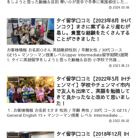
をしようと思った動機＆目的 寒いのが苦手で冬季に南国移住した
い...
2024.03.06
タイ留学口コミ【2023年8月 IHバ
口コミ
ンコク】まさに案ずるより産むが
易し。貴重な経験をたくさんする
ことができました！
お客様情報 お名前Oさん 英語教師性別 / 年齢女性 / 30代コース
GE15 + マンツーマン授業レベルUpper Intermediate留学期間3週間
1. タイに英語留学をしようと思った動機＆目的 小学校で外国...
2023.08.23
タイ留学口コミ【2022年5月 IHチ
口コミ
ェンマイ】学校やチェンマイ市内
で友人も出来て、英語を勉強して
きて良かったなと改めて思いまし
た！
１. お客様情報 お名前 Eさま 性別 / 年齢 男性 / 30代 コース GE15 /
General English 15 + マンツーマン授業 レベル Intermediate ...
2022.06.02
タイ留学口コミ【2018年12月 IH
口コミ