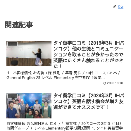
KG
関連記事
タイ留学口コミ【2019年3月 IHバ
口コミ
ンコク】他の生徒とコミュニケー
ションを取ることが多かったので
英語にたくさん触れることができ
た！
１. お客様情報 お名前 T様 性別 / 年齢 男性 / 10代 コース GE25 /
General English 25 レベル Elementary 留学期間 1週間...
2020.10.10
タイ留学口コミ【2024年3月 IHバ
口コミ
ンコク】英語を話す機会が増え友
達ができてオススメです！
お客様情報 お名前Nさん 性別 / 年齢女性 / 20代コースGE15（1日3
時間グループ ）レベルElementary留学期間3週間 1. タイに英語留学